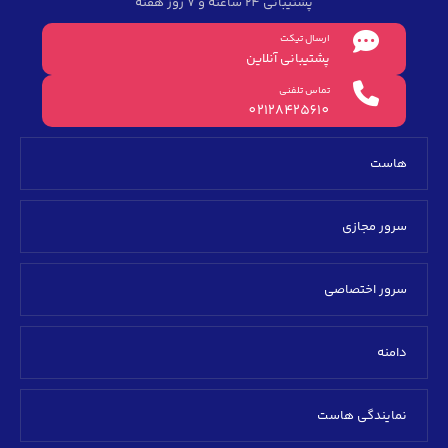
پشتیبانی 24 ساعته و 7 روز هفته
ارسال تیکت
پشتیبانی آنلاین
تماس تلفنی
02128425610
هاست
سرور مجازی
سرور اختصاصی
دامنه
نمایندگی هاست