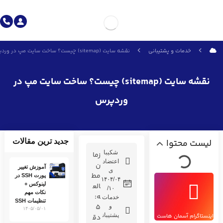
خدمات و پشتیبانی
نقشه سایت (sitemap) چیست؟ ساخت سایت مپ در وردپرس
نقشه سایت (sitemap) چیست؟ ساخت سایت مپ در
وردپرس
لیست محتوا
جدید ترین مقالات
شکیبا
زما
اعتضاد
ن
آموزش تغییر
ی
مط
پورت SSH در
۱۴۰۴/۰۴
لینوکس +
الع
/۱۰
نکات مهم
ه:
خدمات
تنظیمات SSH
5
و
۱۴۰۵/۰۵/۰۱
پشتیبان
اینستاگرام آسمان هاست
دق