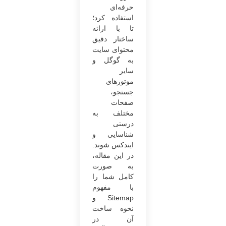
حرفه‌ای
استفاده کرد؛
تا با ارائه
ساختار دقیق
محتوای سایت
به گوگل و
سایر
موتورهای
جستجو،
صفحات
مختلف به
درستی
شناسایی و
ایندکس شوند.
در این مقاله،
به صورت
کامل شما را
با مفهوم
Sitemap و
نحوه ساخت
آن در