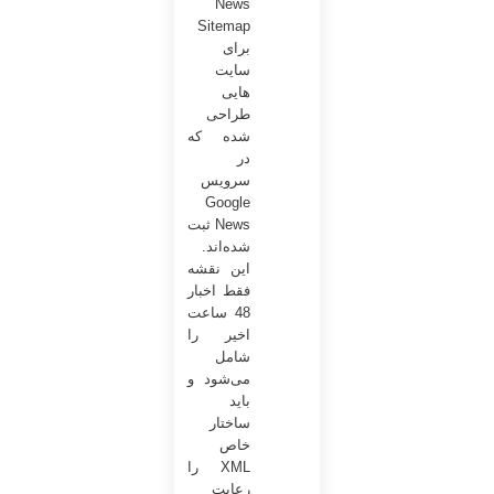
News
Sitemap
برای
سایت
هایی
طراحی
شده که
در
سرویس
Google
News ثبت
شده‌اند.
این نقشه
فقط اخبار
48 ساعت
اخیر را
شامل
می‌شود و
باید
ساختار
خاص
XML را
رعایت