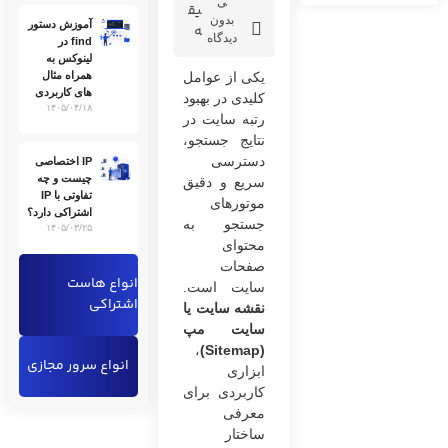
ی
یق
بدون
آموزش دستور
ه
دیدگاه
find در
لینوکس به
یکی از عوامل
همراه مثال
های کاربردی
کلیدی در بهبود
۱۴۰۵/۰۴/۱۸
رتبه سایت در
نتایج جستجو،
دسترسی
IP اختصاصی
چیست و چه
سریع و دقیق
تفاوتی با IP
موتورهای
اشتراکی دارد؟
جستجو به
۱۴۰۵/۰۳/۲۵
محتوای
صفحات
انواع هاست
سایت است.
اشتراکی
نقشه سایت یا
سایت مپ
،
)
Sitemap
(
انواع سرور مجازی
ابزاری
کاربردی برای
معرفی
ساختار