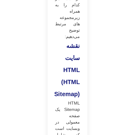
کدام را به
همراه
زیرمجموعه
های مرتبط
توضیح
می‌دهیم:
نقشه
سایت
HTML
(
HTML
Sitemap
)
HTML
Sitemap یک
صفحه
معمولی در
وبسایت است
که شامل