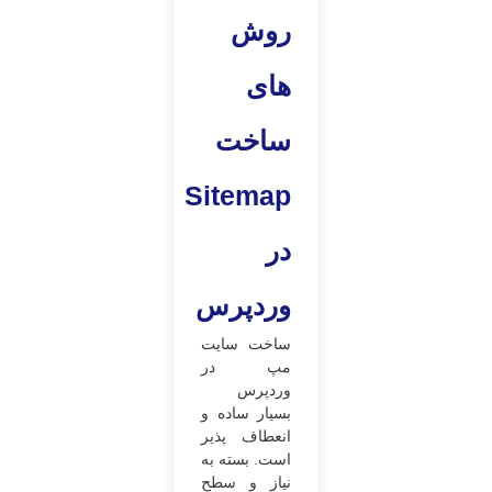
روش
های
ساخت
Sitemap
در
وردپرس
ساخت سایت
مپ در
وردپرس
بسیار ساده و
انعطاف پذیر
است. بسته به
نیاز و سطح