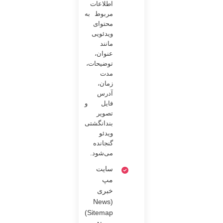
اطلاعات
مربوط به
محتوای
ویدئویی
مانند
عنوان،
توضیحات،
مدت
زمان،
آدرس
فایل و
تصویر
بندانگشتی
ویدئو
گنجانده
می‌شود.
سایت
مپ
خبری
(News
Sitemap)