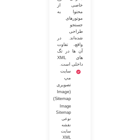
خاصی از
محتوا به
موتورهای
جستجو
طراحی
شده‌اند. در
واقع، تفاوت
آن ها در تگ
های XML
داخلی است.
سایت
مپ
تصویری
(Image
Sitemap)
Image
Sitemap
نوعی
نقشه
سایت
XML