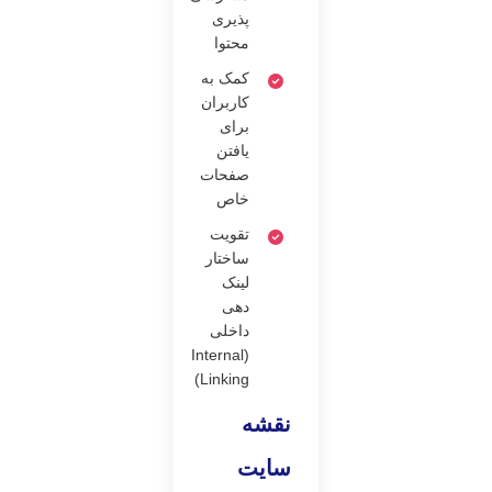
پذیری
محتوا
کمک به
کاربران
برای
یافتن
صفحات
خاص
تقویت
ساختار
لینک
دهی
داخلی
(Internal
Linking)
نقشه
سایت