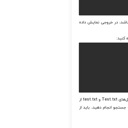
 دستور، جستجو از مسیر /home آغاز می‌شود و تنها فایل یا پوشه‌ای که دقیقا نام آن test.txt باشد، در خروجی نمایش داده
 کنید:
به این نکته توجه داشته باشید که گزینه -name به حروف کوچک و بزرگ حساس است. به عنوان مثال، فایل‌های Test.txt و test.txt از
ستجو انجام دهید، باید از