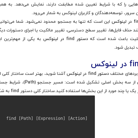
ه‌هایی را که با شرایط تعیین شده مطابقت دارند، نمایش می‌دهد. به هم
ران سرور، توسعه‌دهندگان و کاربران لینوکس به شمار می‌رود.
 لینوکس
این است که تنها به جستجو محدود نمی‌شود. شما می‌توانید
د حذف فایل‌ها، تغییر سطح دسترسی، تغییر مالکیت یا اجرای دستورات دیگر 
ابلیت باعث شده است که
دستور
find
در لینوکس
به یکی از مهم‌ترین ابز
 تبدیل شود.
در لینوکس
اربردهای مختلف
دستور
find
در لینوکس
آشنا شوید، بهتر است ساختار کلی ای
ا چند مورد از این بخش‌ها استفاده کنید.ساختار کلی دستور find به شکل زیر است:
find [Path] [Expression] [Action]