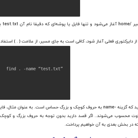
در این
 دایرکتوری فعلی آغاز شود، کافی است به جای مسیر، از علامت ( . ) استفاده
find . -name “test.txt”
اوت محسوب می‌شوند.. اگر قصد دارید بدون توجه به حروف بزرگ و کوچک ج