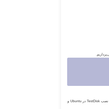
پردازیم.
، ابتدا باید آن را در سیستم خود نصب کنید. برای نصب TestDisk در Ubuntu و