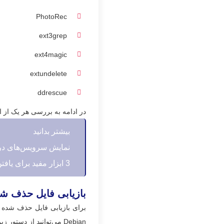
PhotoRec
ext3grep
ext4magic
extundelete
ddrescue
در ادامه به بررسی هر یک از ا
بیشتر بدانید
نمایش سرویس‌های در 
3 ابزار مفید برای یافتن و حذف فایل های تکراری در لینوکس
بازیابی فایل حذف شد
برای بازیابی فایل حذف شده د
Debian می‌توانید از دستور زیر استفاده کنید.