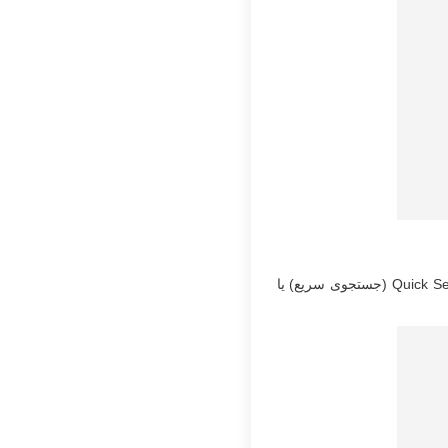
بعد از انتخاب نوع پارتیشن، در صفحه جدید گزینه Analyse را انتخاب کرده و Enter را بزنید. می‌توانید Quick Search (جستجوی سریع) یا