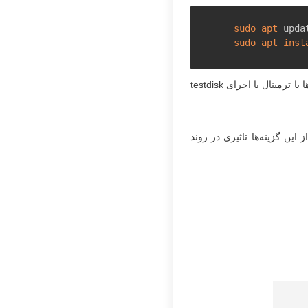
sudo
apt
sudo
apt
inst
پس از نصب، TestDisk را اجرا کنید. (اگر از محیط گرافیکی استفاده می‌کنید می‌توانید آن را از منوی برنامه‌ها یا ترمینال با اجرای testdisk
این گزینه‌ها تاثیری در روند