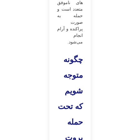
های ناموفق
متعدد است و
حمله به
صورت
پراکنده و آرام
انجام
می‌شود.
چگونه
متوجه
شویم
که تحت
حمله
بروت