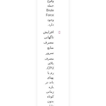
وقوع
حمله
Brute
Force
وجود
دارد.
افزایش
ناگهانی
مصرف
منابع
سرور
مصرف
بالای
CPU،
رم یا
پهنای
باند در
بازه
زمانی
کوتاه
بدون