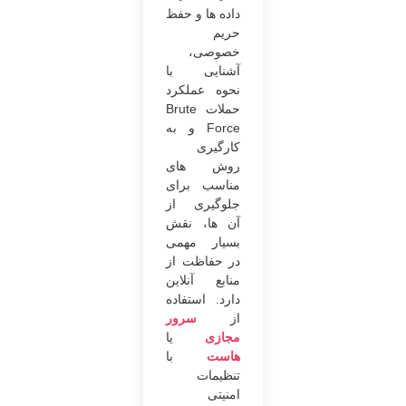
داده ها و حفظ
حریم
خصوصی،
آشنایی با
نحوه عملکرد
حملات Brute
Force و به
کارگیری
روش های
مناسب برای
جلوگیری از
آن ها، نقش
بسیار مهمی
در حفاظت از
منابع آنلاین
دارد. استفاده
از
سرور
مجازی
یا
هاست
با
تنظیمات
امنیتی