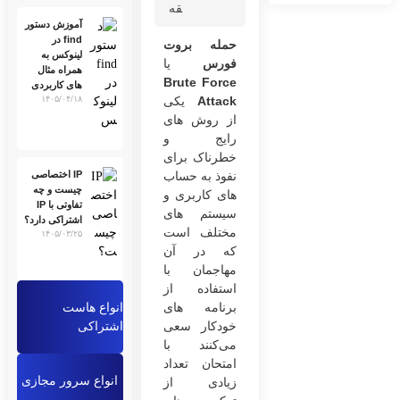
قه
آموزش دستور
find در
حمله بروت
لینوکس به
فورس
یا
همراه مثال
Brute Force
های کاربردی
Attack
یکی
۱۴۰۵/۰۴/۱۸
از روش های
رایج و
خطرناک برای
IP اختصاصی
نفوذ به حساب
چیست و چه
های کاربری و
تفاوتی با IP
سیستم های
اشتراکی دارد؟
مختلف است
۱۴۰۵/۰۳/۲۵
که در آن
مهاجمان با
استفاده از
برنامه های
انواع هاست
خودکار سعی
اشتراکی
می‌کنند با
امتحان تعداد
انواع سرور مجازی
زیادی از