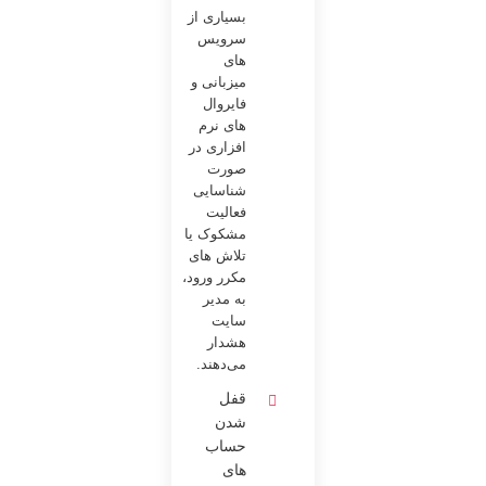
بسیاری از
سرویس
های
میزبانی و
فایروال
های نرم
افزاری در
صورت
شناسایی
فعالیت
مشکوک یا
تلاش های
مکرر ورود،
به مدیر
سایت
هشدار
می‌دهند.
قفل
شدن
حساب
های