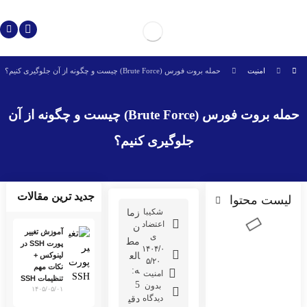
امنیت
حمله بروت فورس (Brute Force) چیست و چگونه از آن جلوگیری کنیم؟
حمله بروت فورس (Brute Force) چیست و چگونه از آن
جلوگیری کنیم؟
جدید ترین مقالات
لیست محتوا
شکیبا
زما
اعتضاد
ن
آموزش تغییر
ی
مط
پورت SSH در
۱۴۰۴/۰
الع
لینوکس +
۵/۲۰
نکات مهم
ه:
امنیت
تنظیمات SSH
5
بدون
۱۴۰۵/۰۵/۰۱
دیدگاه
اینستاگرام آسمان هاست
دقی