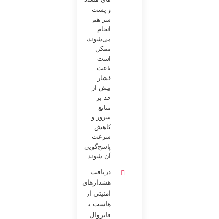
های متعدد
و پشت
سر هم
انجام
می‌شوند،
ممکن
است
باعث
فشار
بیش از
حد بر
منابع
سرور و
کاهش
سرعت
پاسخ‌گویی
آن شوند.
دریافت
هشدارهای
امنیتی از
هاست یا
فایروال