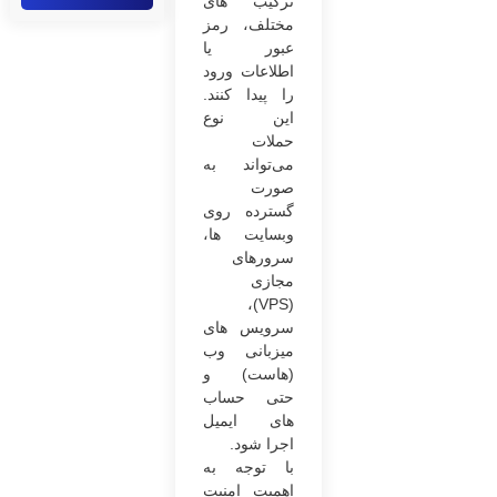
ترکیب های
مختلف، رمز
عبور یا
اطلاعات ورود
را پیدا کنند.
این نوع
حملات
می‌تواند به
صورت
گسترده روی
وبسایت ها،
سرورهای
مجازی
(VPS)،
سرویس های
میزبانی وب
(هاست) و
حتی حساب
های ایمیل
اجرا شود.
با توجه به
اهمیت امنیت