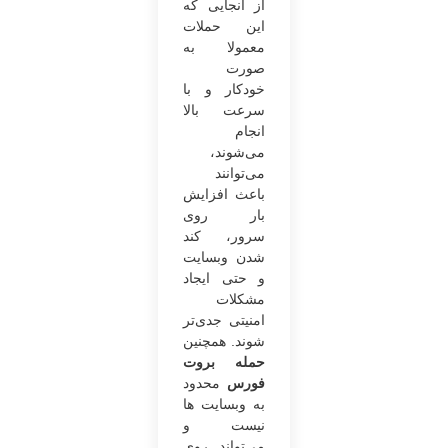
از آنجایی که
این حملات
معمولا به
صورت
خودکار و با
سرعت بالا
انجام
می‌‌شوند،
می‌توانند
باعث افزایش
بار روی
سرور، کند
شدن وبسایت
و حتی ایجاد
مشکلات
امنیتی جدی‌تر
شوند. همچنین
حمله بروت
فورس
محدود
به وبسایت ها
نیست و
می‌تواند روی