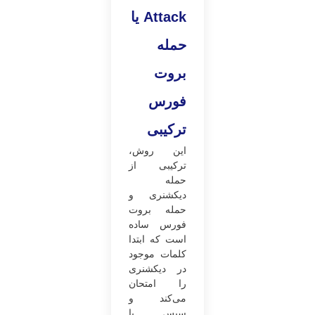
Attack
یا
حمله
بروت
فورس
ترکیبی
این روش،
ترکیبی از
حمله
دیکشنری و
حمله بروت
فورس ساده
است که ابتدا
کلمات موجود
در دیکشنری
را امتحان
می‌کند و
سپس با