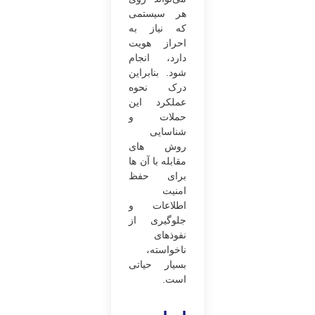
هر سیستمی
که نیاز به
احراز هویت
دارد، انجام
شود. بنابراین
درک نحوه
عملکرد این
حملات و
شناسایی
روش های
مقابله با آن ها
برای حفظ
امنیت
اطلاعات و
جلوگیری از
نفوذهای
ناخواسته،
بسیار حیاتی
است.