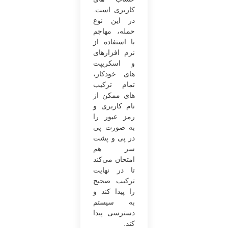
کاربری است.
در این نوع
حمله، مهاجم
با استفاده از
نرم افزارهای
و اسکریپت
های خودکار،
تمام ترکیب
های ممکن از
نام کاربری و
رمز عبور را
به صورت پی
در پی و پشت
سر هم
امتحان می‌کند
تا در نهایت
ترکیب صحیح
را پیدا کند و
به سیستم
دسترسی پیدا
کند.