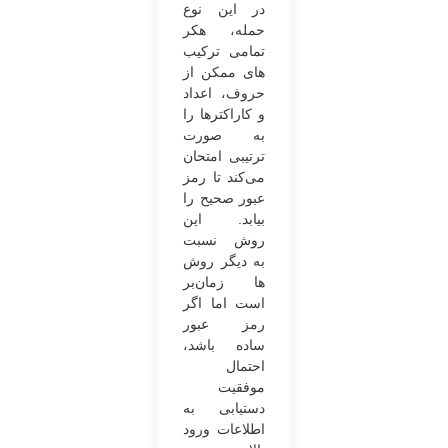
در این نوع
حمله، هکر
تمامی ترکیب
های ممکن از
حروف، اعداد
و کاراکترها را
به صورت
ترتیبی امتحان
می‌کند تا رمز
عبور صحیح را
بیابد. این
روش نسبت
به دیگر روش
ها زمان‌بر
است اما اگر
رمز عبور
ساده باشد،
احتمال
موفقیت
دستیابی به
اطلاعات ورود