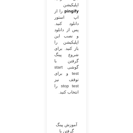
اپلیکیشن
pingify
را از
اپ استور
دانلود کنید.
پس از دانلود
و نصب این
اپلیکیشن را
باز کنید. برای
شروع پینگ
گرفتن با
گوشی start
test و برای
توقف نیز
stop test را
انتخاب کنید.
آموزش پینگ
گرفتن با