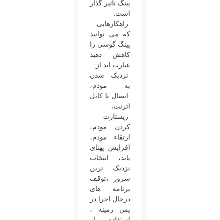
پینگ تاثیر گذار
است.
راهکارهایی
که می‌ توانید
پینگ گوشی را
کاهش دهید
عبارت‌ اند از:
نزدیک شدن
به مودم،
اتصال با کابل
اترنت،
ریستارت
کردن مودم،
ارتقاء مودم،
افزایش پهنای
باند، انتخاب
نزدیک ‌ترین
سرور ،توقف
برنامه ‌های
درحال اجرا در
پس‌ زمینه ،
استفاده از