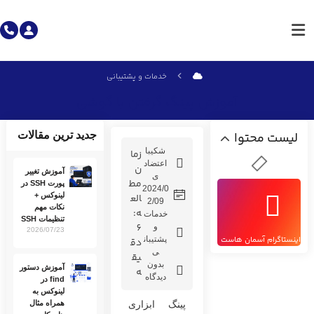
خدمات و پشتیبانی
آموزش پینگ گرفتن با گوشی
لیست محتوا
جدید ترین مقالات
شکیبا
زما
اعتضاد
ن
آموزش تغییر
ی
مط
پورت SSH در
2024/0
لینوکس +
الع
2/09
نکات مهم
ه:
خدمات
تنظیمات SSH
6
و
2026/07/23
اینستاگرام آسمان هاست
پشتیبان
دق
ی
یق
بدون
آموزش دستور
ه
دیدگاه
find در
لینوکس به
پینگ ابزاری
همراه مثال