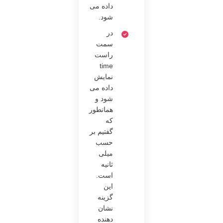
داده می
شود.
در
سمت
راست
time
نمایش
داده می
شود و
همانطور
که
گفتیم بر
حسب
میلی
ثانیه
است.
این
گزینه
نشان
دهنده