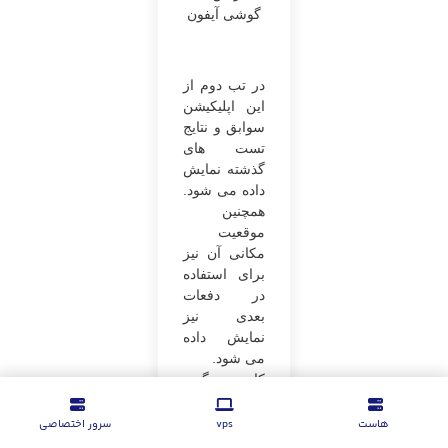
گوشی آیفون
در تب دوم از
این اپلیکیشن
سوابق و نتایج
تست های
گذشته نمایش
داده می شود.
همچنین
موقعیت
مکانی آن نیز
برای استفاده
در دفعات
بعدی نیز
نمایش داده
می شود.
کاربرد دیگری
که این نرم
افزار دارد این
هاست
vps
سرور اختصاصی
است که با