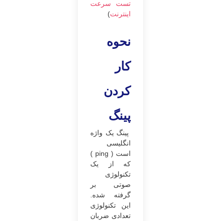
تست سرعت
اینترنت
)
نحوه
کار
کردن
پینگ
پینگ یک واژه
انگلیسی
است ( ping )
که از یک
تکنولوژی
صوتی بر
گرفته ‌شده.
این تکنولوژی
تعدادی ضربان