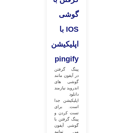
گوشی
IOS با
اپلیکیشن
pingify
پینگ گرفتن
در آیفون مانند
گوشی های
اندروید نیازمند
دانلود
اپلیکیشن جدا
است. برای
تست کردن و
پینگ گرفتن با
گوشی آیفون
می توانید