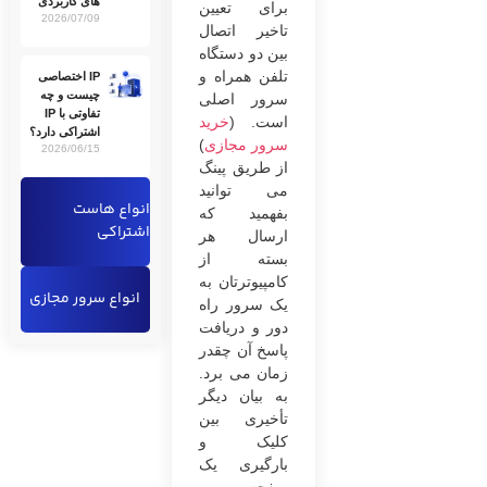
های کاربردی
برای تعیین
2026/07/09
تاخیر اتصال
بین دو دستگاه
تلفن همراه و
IP اختصاصی
چیست و چه
سرور اصلی
تفاوتی با IP
است. (
خرید
اشتراکی دارد؟
سرور مجازی
)
2026/06/15
از طریق پینگ
می‌ توانید
انواع هاست
بفهمید که
اشتراکی
ارسال هر
بسته از
کامپیوترتان به
انواع سرور مجازی
یک سرور راه
دور و دریافت
پاسخ آن چقدر
زمان می‌ برد.
به ‌بیان‌ دیگر
تأخیری بین
کلیک و
بارگیری یک