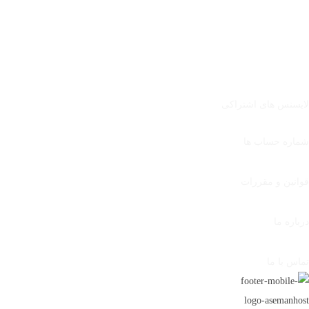
نمایندگی هاست ویندوز
سایر خدمات
گواهینامه SSL
لایسنس های اشتراکی
لینک های مفید
شماره حساب ها
قوانین و مقررات
درباره ما
تماس با ما