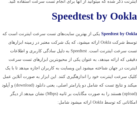
اینترنت ذکر شده که می­توانید از آن­ها برای انجام تست سرعت استفاده کنید.
Speedtest by Ookla
Speedtest by Ookla
یکی از بهترین سایت‌های تست سرعت اینترنت است که
توسط شرکت Ookla ارائه می­شود، که یک شرکت معتبر در زمینه ابزارهای
تست سرعت اینترنت است. Speedtest به دلیل سادگی کاربری و اطلاعات
دقیقی که ارائه می­دهد، به عنوان یکی از محبوب­ترین ابزارهای تست سرعت
اینترنت در جهان شناخته می­شود.این وب­سایت به کاربران اجازه می­دهد تا با یک
کلیک سرعت اینترنت خود را اندازه­گیری کنند. این ابزار به صورت آنلاین عمل
می­کند و نتایج تست که شامل دو پارامتر اصلی، یعنی دانلود (download) و آپلود
(upload) هستند را به صورت مگابایت بر ثانیه (Mbps) نشان می­دهد.از دیگر
امکاناتی که توسط Ookla ارائه می­شود شامل: