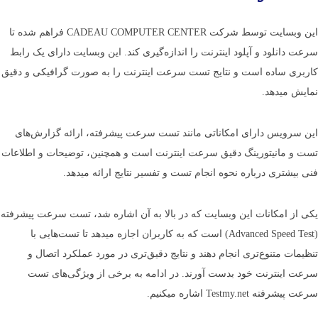
این وبسایت توسط شرکت CADEAU COMPUTER CENTER فراهم شده تا
سرعت دانلود و آپلود اینترنت را اندازه‌­گیری کند. این وب­سایت دارای یک رابط
کاربری ساده است و نتایج تست سرعت اینترنت را به صورت گرافیکی و دقیق
نمایش می­دهد.
این سرویس دارای امکاناتی مانند تست سرعت پیشرفته، ارائه گزارش­‌های
تست و مانیتورینگ دقیق سرعت اینترنت است و همچنین، توضیحات و اطلاعات
فنی بیشتری درباره نحوه انجام تست و تفسیر نتایج ارائه می­دهد.
یکی از امکانات این وب­سایت که در بالا به آن اشاره شد، تست سرعت پیشرفته
(Advanced Speed Test) است که به کاربران اجازه می­دهد تا تست­‌هایی با
تنظیمات متنوع­‌تری انجام دهند و نتایج دقیق‌­تری در مورد عملکرد اتصال و
سرعت اینترنت خود بدست آورند. در ادامه به برخی از ویژگی­‌های تست
سرعت پیشرفته Testmy.net اشاره می­کنیم.