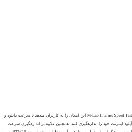
M-Lab Internet Speed Test این امکان را به کاربران می­دهد تا سرعت دانلود و
آپلود اینترنت خود را اندازه­گیری کنند. همچنین علاوه بر اندازه­گیری سرعت
اینترنت ویژگی­هایی از جمله نمودارها و آمار تحلیلی، پشتیبانی از HTML5، تست