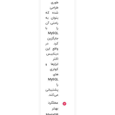
طوری
طراحی
شده که
بتوان به
راحتی آن
را با
MySQL
جایگزین
کرد. در
واقع این
دیتابیس
اکثر
ابزارها و
کوئری
های
MySQL
را
پشتیبانی
می‌کند.
عملکرد
بهتر