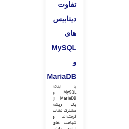
تفاوت
دیتابیس
های
MySQL
و
MariaDB
با اینکه
MySQL و
MariaDB از
یک ریشه
مشترک نشات
گرفته‌اند و
شباهت های
زیادی دارند،