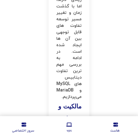
اما با گذشت
زمان و تغییر
مسیر توسعه
تفاوت های
قابل توجهی
بین آن ها
ایجاد شده
است. در
ادامه به
بررسی مهم
ترین تفاوت
دیتابیس
های MySQL
و MariaDB
می‌پردازیم.
مالکیت و
متن باز
بودن
هاست
vps
سرور اختصاصی