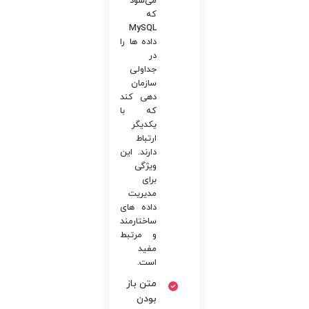
می‌شود
که
MySQL
داده ها را
در
جداولی
سازمان
دهی کند
که با
یکدیگر
ارتباط
دارند. این
ویژگی
برای
مدیریت
داده های
ساختارمند
و مرتبط
مفید
است.
متن باز
بودن