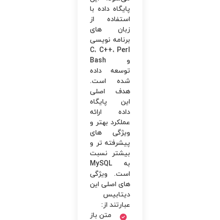
پایگاه داده با
استفاده از
زبان های
برنامه نویسی
C، C++، Perl
و Bash
توسعه داده
شده است.
هدف اصلی
این پایگاه
داده ارائه
عملکرد بهتر و
ویژگی های
پیشرفته تر و
بیشتر نسبت
به MySQL
است. ویژگی
های اصلی این
دیتابیس
عبارتند از:
متن باز