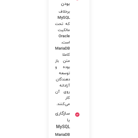
بودن
برخلاف
MySQL
که تحت
مالکیت
Oracle
است،
MariaDB
کاملا
متن باز
بوده و
توسعه
دهندگان
آزادانه
روی آن
کار
می‌کنند.
سازگاری
با
MySQL
MariaDB