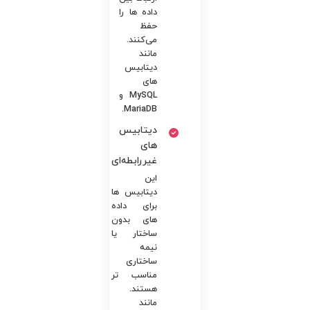
داده ها را
حفظ
می‌کنند.
مانند
دیتابیس
های
MySQL و
MariaDB.
دیتابیس
های
غیررابطه‌ای
این
دیتابیس ها
برای داده
های بدون
ساختار یا
نیمه
ساختاری
مناسب تر
هستند.
مانند