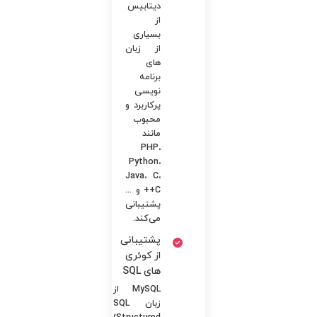
دیتابیس
از
بسیاری
از زبان
های
برنامه
نویسی
پرکاربرد و
محبوب
مانند
PHP،
Python،
Java، C،
C++ و ...
پشتیبانی
می‌کند.
پشتیبانی
از کوئری
های SQL
MySQL از
زبان SQL