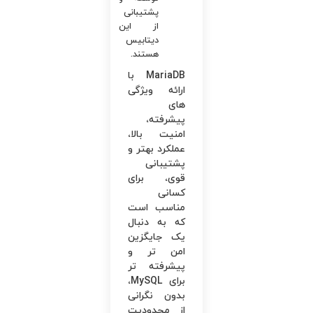
پشتیبانی
از این
دیتابیس
هستند.
MariaDB با
ارائه ویژگی
های
پیشرفته،
امنیت بالا،
عملکرد بهتر و
پشتیبانی
قوی، برای
کسانی
مناسب است
که به دنبال
یک جایگزین
امن تر و
پیشرفته تر
برای MySQL،
بدون نگرانی
از محدودیت