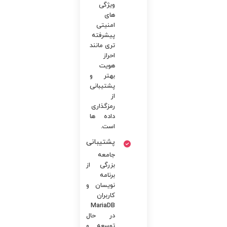
ویژگی
های
امنیتی
پیشرفته
تری مانند
احراز
هویت
بهتر و
پشتیبانی
از
رمزگذاری
داده ها
است.
پشتیبانی
جامعه
بزرگی از
برنامه
نویسان و
کاربران
MariaDB
در حال
توسعه و