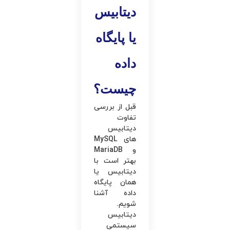
دیتابیس
یا پایگاه
داده
چیست؟
قبل از بررسی
تفاوت
دیتابیس
های MySQL
و MariaDB
بهتر است با
دیتابیس یا
همان پایگاه
داده آشنا
شویم.
دیتابیس
سیستمی