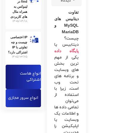
دیدگاه
find در
لینوکس به
تفاوت
همراه مثال
های کاربردی
دیتابیس های
۱۴۰۵/۰۴/۱۸
MySQL و
MariaDB
IP اختصاصی
چیست؟
چیست و چه
دیتابیس یا
تفاوتی با IP
پایگاه داده
اشتراکی دارد؟
یکی از مهم
۱۴۰۵/۰۳/۲۵
ترین بخش
های وبسایت
انواع هاست
و برنامه های
اشتراکی
تحت وب
است، زیرا با
استفاده از
انواع سرور مجازی
می‌توان
تمامی داده ها
و اطلاعات یک
وبسایت یا
اپلیکیشن را
مدیریت،