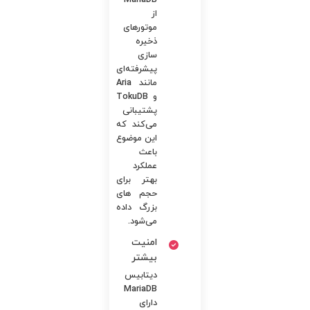
MariaDB
از
موتورهای
ذخیره
سازی
پیشرفته‌ای
مانند Aria
و TokuDB
پشتیبانی
می‌کند که
این موضوع
باعث
عملکرد
بهتر برای
حجم های
بزرگ داده
می‌شود.
امنیت
بیشتر
دیتابیس
MariaDB
دارای