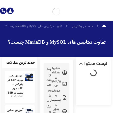
خدمات و پشتیبانی
تفاوت دیتابیس های MySQL و MariaDB چیست؟
تفاوت دیتابیس های MySQL و MariaDB چیست؟
لیست محتوا
جدید ترین مقالات
شکیبا
زما
اعتضاد
ن
آموزش تغییر
ی
مط
پورت SSH در
۱۴۰۳/۱۱
لینوکس +
الع
/۰۳
نکات مهم
ه:
خدمات
تنظیمات SSH
5
و
۱۴۰۵/۰۵/۰۱
پشتیبان
اینستاگرام آسمان هاست
دق
ی
یق
بدون
آموزش دستور
ه