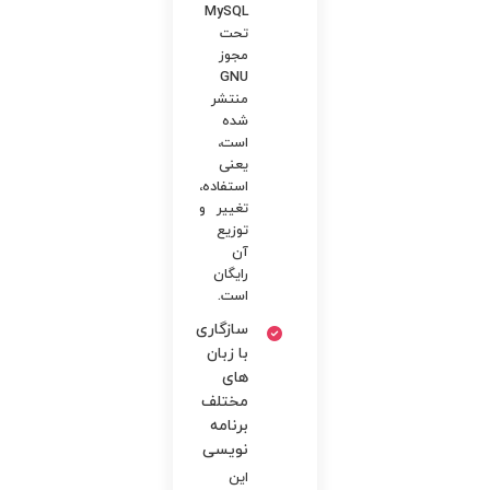
MySQL
تحت
مجوز
GNU
منتشر
شده
است،
یعنی
استفاده،
تغییر و
توزیع
آن
رایگان
است.
سازگاری
با زبان
های
مختلف
برنامه
نویسی
این