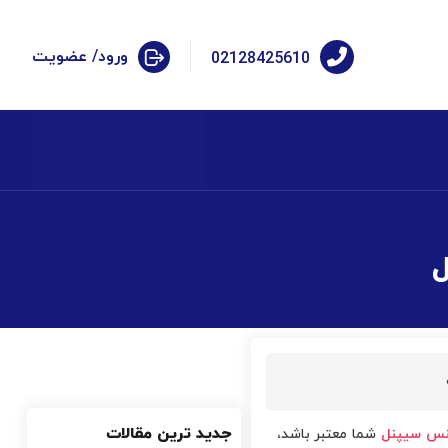
ورود/ عضویت
02128425610
جدید ترین مقالات
نس سیپنل
شما معتبر باشد،