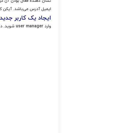
نشان دهنده فعال بودن آن گز
ایمیل آدرس می‌باشد. آیکن کامیون یعنی کاربر به حساب FTP دست
ایجاد یک کاربر جدید
وارد user manager شوید. در سمت راست صفحه Add User را انتخاب کنید.