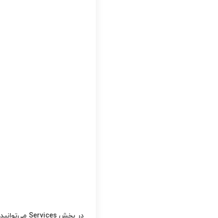
در بخش Services می‌توانید دسترسی های Email، FTP و Web Disk را بسته به نیاز کاربر فعال یا غیر فعال کنید.