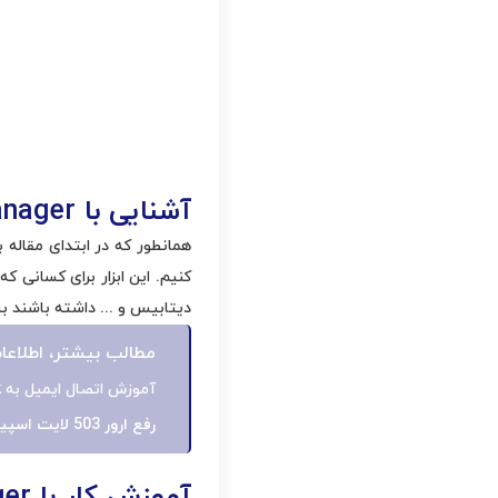
آشنایی با
anager
دیتابیس و ... داشته باشند ب
مطالب بیشتر، اطلاعا
آموزش اتصال ایمیل به Outlook
رفع ارور 503 لایت اسپید در زمان اجرای پایتون
آموزش کار با
ger