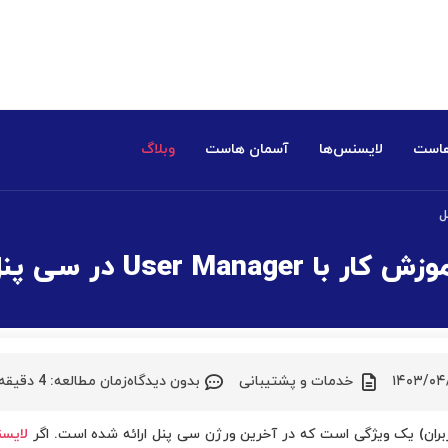
هاست
لایسنس‌ها
آسمان هاست
وبلاگ
ش کار با User Manager در سی پنل
۱۴۰۳/۰۴
خدمات و پشتیبانی
بدون دیدگاه
زمان مطالعه:
4
دقیقه
لایس