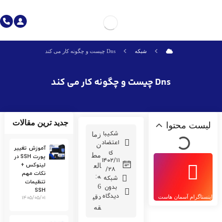
شبکه
Dns چیست و چگونه کار می کند
Dns چیست و چگونه کار می کند
جدید ترین مقالات
لیست محتوا
شکیبا
زما
اعتضاد
ن
آموزش تغییر
ی
مط
پورت SSH در
۱۴۰۲/۱۱
لینوکس +
الع
/۲۸
نکات مهم
ه:
شبکه
تنظیمات
6
بدون
SSH
دیدگاه
دقی
اینستاگرام آسمان هاست
۱۴۰۵/۰۵/۰۱
قه