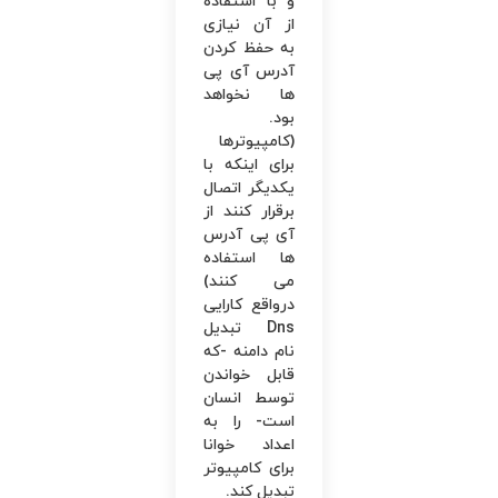
و با استفاده
از آن نیازی
به حفظ کردن
آدرس آی پی
ها نخواهد
بود.
(کامپیوترها
برای ‌اینکه با
یکدیگر اتصال
برقرار کنند از
آی پی آدرس
ها استفاده
می ‌کنند)
درواقع کارایی
Dns تبدیل
نام دامنه -که
قابل خواندن
توسط انسان
است- را به
اعداد خوانا
برای کامپیوتر
تبدیل کند.