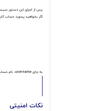
پس از اجرای این دستور سیستم 
اگر بخواهید پسورد حساب کاربر
به جای username، نام حساب کاربری مورد نظر خود را بنویسید.
بیشتر بدانید:
بازیابی پسورد ویندوز سرو
نکات امنیتی