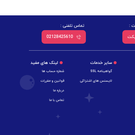
 :
تماس تلفنی :
یکت
02128425610
سایر خدمات
لینک های مفید
گواهینامه SSL
شماره حساب ها
لایسنس های اشتراکی
قوانین و مقررات
درباره ما
تماس با ما