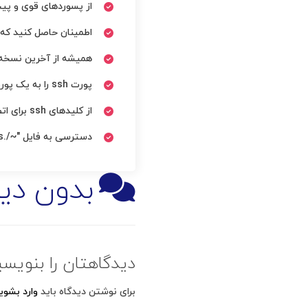
از پسوردهای قوی و پیچ
اطمینان حاصل کنید که 
همیشه از آخرین نسخه نرم افزار ssh استفاده کنید تا از بهترین امک
پورت ssh را به یک پورت دلخواه تغییر دهید تا از حملات جلوگیری کنید.
از کلیدهای ssh برای اتصال به جای رمزعبورهای معمولی استفاده کنید.
دسترسی به فایل "~/.ssh/authorized_keys" را محدود کنید تا جلوی دسترسی‌های غیرمجاز گرفته شود.
بدون دید
دیدگاهتان را بنویسی
برای نوشتن دیدگاه باید
وارد بشوی