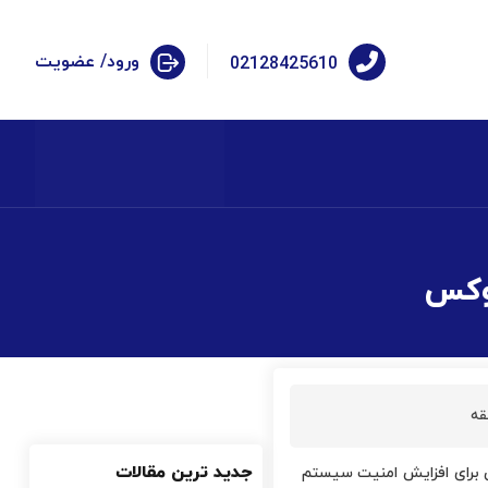
ورود/ عضویت
02128425610
قه
جدید ترین مقالات
برای افزایش امنیت سیستم­‌