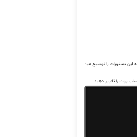
تغییر پسورد حساب کاربری روت در لینوکس می­تواند با استفاده از دستورات “passwd” انجام شود. در ادامه این دستورات را توضیح می­