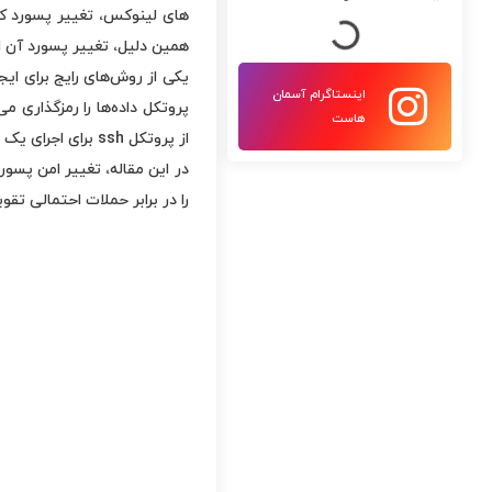
های لینوکس، تغییر پسورد کاربر روت (
همین دلیل، تغییر پسورد آن ا
یکی از روش­‌های رایج برای ایجاد اتصال امن
اینستاگرام آسمان
پروتکل داده‌­ها را رمزگذاری م
هاست
از پروتکل ssh برای اجرای یک فرآیند امن برای تغییر پسورد ضروری است، تا از هر گونه حمله یا دسترسی غیرمجاز جلوگیری شود.
را در برابر حملات احتمالی تقو