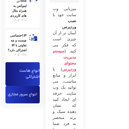
find در
لینوکس به
میزبانی وب
همراه مثال
سایت خود با
های کاربردی
نصب
۱۴۰۵/۰۴/۱۸
وردپرس
آسان تر از آن
IP اختصاصی
چیزی است
چیست و چه
که فکر می
تفاوتی با IP
اشتراکی دارد؟
کنید. (
سیستم
۱۴۰۵/۰۳/۲۵
مدیریت
محتوای
وردپرس
) با
انواع هاست
ابزار و منابع
اشتراکی
مناسب، می
توانید یک وب
سایت حرفه
انواع سرور مجازی
ای ایجاد کنید
که نشان
دهنده سبک و
برند منحصر
به فرد شما