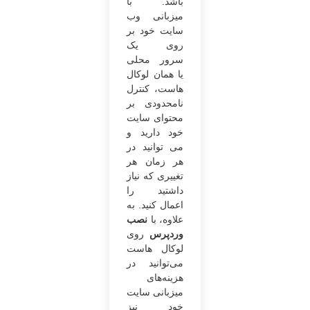
باشد. با
میزبانی وب
سایت خود بر
روی یک
سرور محلی
یا همان لوکال
هاست، کنترل
نامحدودی بر
محتوای سایت
خود دارید و
می توانید در
هر زمان هر
تغییری که نیاز
داشتید را
اعمال کنید. به
علاوه، با
نصب
وردپرس
روی
لوکال هاست
می‌توانید در
هزینه‌های
میزبانی سایت
خود نیز