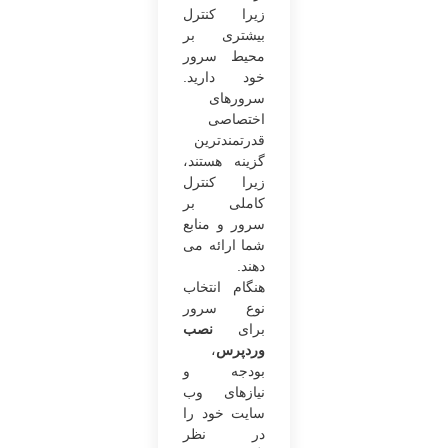
زیرا کنترل
بیشتری بر
محیط سرور
خود دارید.
سرورهای
اختصاصی
قدرتمندترین
گزینه هستند،
زیرا کنترل
کاملی بر
سرور و منابع
شما ارائه می
دهند.
هنگام انتخاب
نوع سرور
برای
نصب
وردپرس
،
بودجه و
نیازهای وب
سایت خود را
در نظر