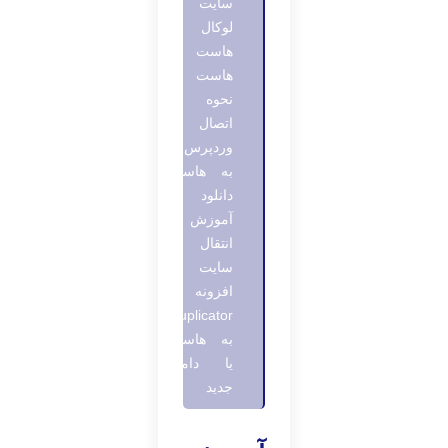
سایت از
لوکال
هاست به
هاست
نحوه
اتصال
وردپرس
به هاست
دانلود
آموزش
انتقال
سایت با
افزونه
Duplicator
به هاست
یا دامنه
جدید