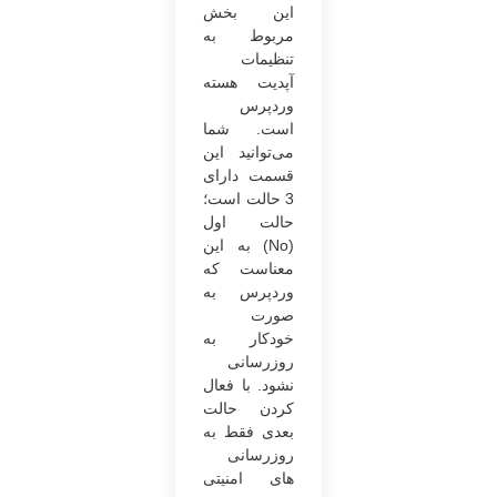
این بخش
مربوط به
تنظیمات
آپدیت هسته
وردپرس
است. شما
می‌توانید این
قسمت دارای
3 حالت است؛
حالت اول
(No) به این
معناست که
وردپرس به
صورت
خودکار به
روزرسانی
نشود. با فعال
کردن حالت
بعدی فقط به
روزرسانی
های امنیتی