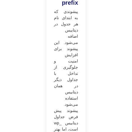
prefix
پیشوندی که
به ابتدای نام
هر جدول در
دیتابیس
اضافه
می‌شود. این
پیشوند برای
افزایش
امنیت و
جلوگیری از
تداخل با
جداول دیگر
در همان
دیتابیس
استفاده
می‌شود.
پیشوند پیش
فرض جداول
دیتابیس _wp
است، اما بهتر