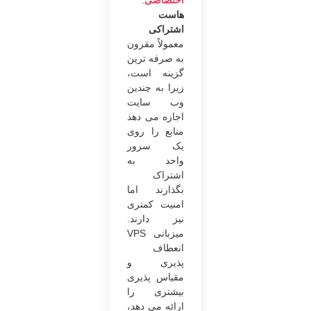
اختصاصی
.
هاست
اشتراکی
معمولاً مقرون
به صرفه ترین
گزینه است،
زیرا به چندین
وب سایت
اجازه می دهد
منابع را روی
یک سرور
واحد به
اشتراک
بگذارند اما
امنیت کمتری
نیز دارند.
میزبانی VPS
انعطاف
پذیری و
مقیاس پذیری
بیشتری را
ارائه می دهد،