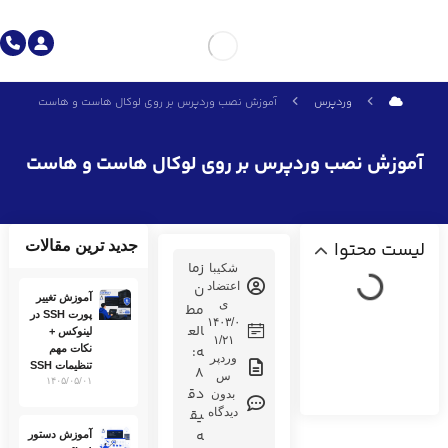
وردپرس
آموزش نصب وردپرس بر روی لوکال هاست و هاست
آموزش نصب وردپرس بر روی لوکال هاست و هاست
لیست محتوا
جدید ترین مقالات
زما
شکیبا
اعتضاد
ن
آموزش تغییر
ی
مط
پورت SSH در
۱۴۰۳/۰
الع
لینوکس +
۱/۲۱
ه:
نکات مهم
وردپر
تنظیمات SSH
8
س
۱۴۰۵/۰۵/۰۱
دق
بدون
اینستاگرام آسمان هاست
دیدگاه
یق
ه
آموزش دستور