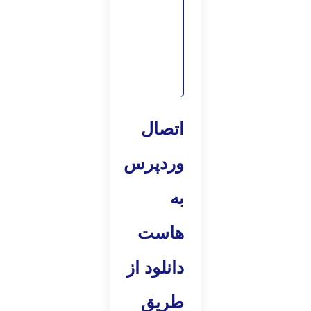
انتقال
سایت از
localhost
به هاست
با 2 روش
اتصال
وردپرس
به
هاست
دانلود از
طریق