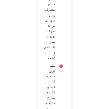
کاهش
مصرف
رم و
سی پی
یو، به
صرفه
بودن از
نظر
اقتصادی
و ...
است.
مهم
‌ترین
کاربرد
آن
فضای
ذخیره
سازی
منابع و
رسانه