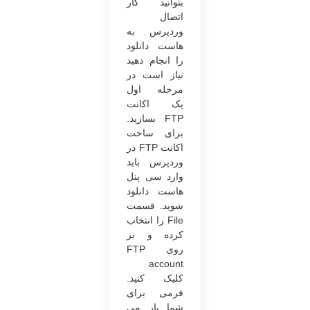
بتوانید کار
اتصال
وردپرس به
هاست دانلود
را انجام دهید
نیاز است در
مرحله اول
یک اکانت
FTP بسازید.
برای ساخت
اکانت FTP در
وردپرس باید
وارد سی پنل
هاست دانلود
شوید. قسمت
File را انتخاب
کرده و بر
روی FTP
account
کلیک کنید.
فرمی برای
شما باز می