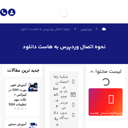
وردپرس
نحوه اتصال وردپرس به هاست دانلود
نحوه اتصال وردپرس به هاست دانلود
لیست محتوا
جدید ترین مقالات
زما
شکیبا
اعتضاد
ن
آموزش تغییر
ی
مط
پورت SSH در
۱۴۰۳/۰
الع
لینوکس +
۲/۲۴
ه:
نکات مهم
وردپر
تنظیمات SSH
4
س
۱۴۰۵/۰۵/۰۱
دق
بدون
اینستاگرام آسمان هاست
دیدگاه
یق
ه
آموزش دستور