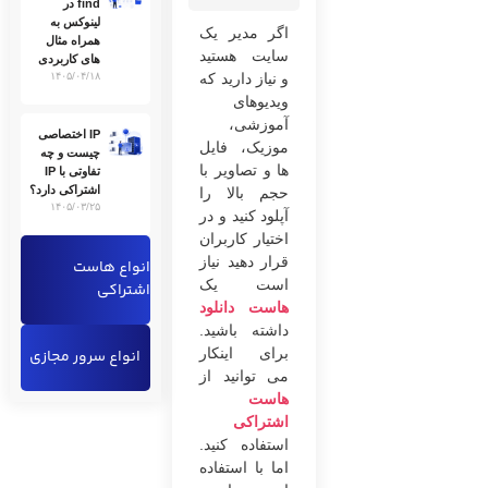
find در
لینوکس به
اگر مدیر یک
همراه مثال
سایت هستید
های کاربردی
و نیاز دارید که
۱۴۰۵/۰۴/۱۸
ویدیوهای
آموزشی،
IP اختصاصی
موزیک، فایل‌
چیست و چه
ها و تصاویر با
تفاوتی با IP
اشتراکی دارد؟
حجم بالا را
۱۴۰۵/۰۳/۲۵
آپلود کنید و در
اختیار کاربران
قرار دهید نیاز
انواع هاست
است یک
اشتراکی
هاست دانلود
داشته باشید.
برای اینکار
انواع سرور مجازی
می ‌توانید از
هاست
اشتراکی
استفاده کنید.
اما با استفاده