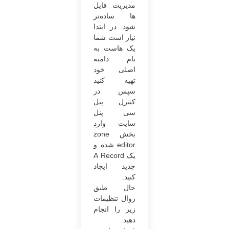
مدیریت فایل
ها ساده‌تر
شود. در ابتدا
نیاز است شما
یک هاست به
نام دامنه
اصلی خود
تهیه کنید
سپس در
کنترل پنل
سی پنل
سایت وارد
بخش zone
editor شده و
یک A Record
جدید ایجاد
کنید.
حال طبق
روال تنظیمات
زیر را انجام
دهید: